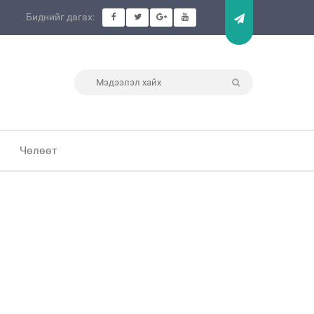
Биднийг дагах:
Чөлөөт