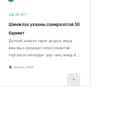
July 28, 2017
Шинжлэх ухааны сонирхолтой 50
баримт
Дэлхий хэмээх гариг дээрээ амьд
амьтдын дундаас оюун ухаантай
гэдгээрээ ялгардаг цор ганц амьд б...
уншсэн: 4064
+