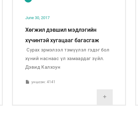
June 30, 2017
Хөгжил дэвшил мэдлэгийн
хүчинтэй хугацааг багасгаж
Сурах эрмэлзэл тэмүүлэл гэдэг бол
байна.
хүний наснаас үл хамаардаг зүйл.
Дэвид Калхоун
уншсэн: 4141
+