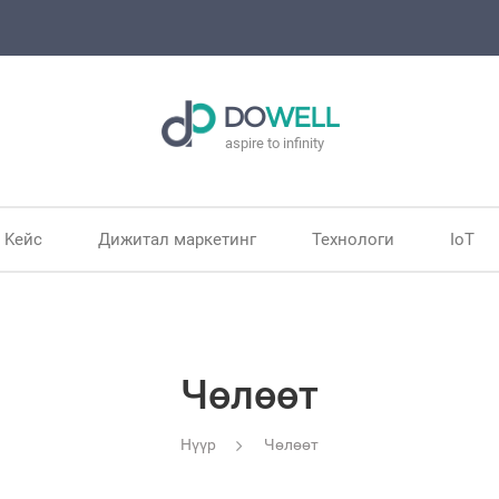
DO
WELL
aspire to infinity
Kейс
Дижитал маркетинг
Технологи
IoT
Чөлөөт
Нүүр
Чөлөөт