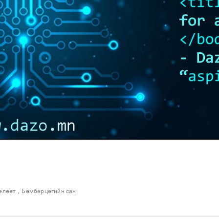
өлөөт
,
Бөмбөрцөгийн сан