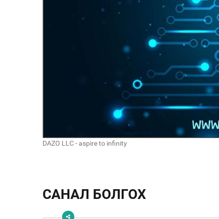
DAZO LLC - aspire to infinity
САНАЛ БОЛГОХ