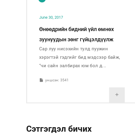
June 30, 2017
Өнөөдрийн бидний үйл өмнөх
зуунуудын зөнг гүйцэлдүүлж
Сар луу нисэхийн тулд пуужин
байна
хэрэгтэй гэдгийг бид мэдсээр байж,
“чи сайн залбирах юм бол д...
уншсэн: 3541
+
Сэтгэгдэл бичих