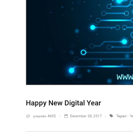
Happy New Digital Year
уншсан 4605
December 28, 2017
Төрөл :
Ч