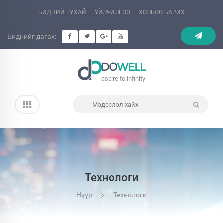
БИДНИЙ ТУХАЙ
ҮЙЛЧИЛГЭЭ
ХОЛБОО БАРИХ
Биднийг дагах:
DO
WELL
aspire to infinity
Технологи
Нүүр
Технологи