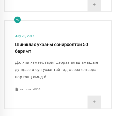
+
July 28, 2017
Шинжлэх ухааны сонирхолтой 50
баримт
Дэлхий хэмээх гариг дээрээ амьд амьтдын
дундаас оюун ухаантай гэдгээрээ ялгардаг
цор ганц амьд б...
уншсэн: 4064
+