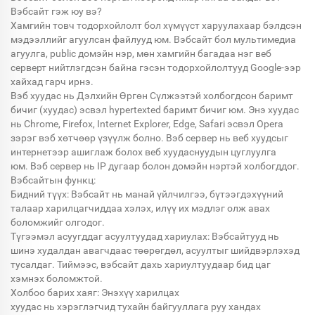
Вэбсайт гэж юу вэ?
Хамгийн товч тодорхойлолт бол хүмүүст харуулахаар бэлдсэн
мэдээллийг агуулсан файлууд юм. Вэбсайт бол мультимедиа
агуулга, public домэйн нэр, мөн хамгийн багадаа нэг веб
серверт нийтлэгдсэн байна гэсэн тодорхойлолтууд Google-ээр
хайхад гарч ирнэ.
Вэб хуудас нь Дэлхийн Өргөн Сүлжээтэй холбогдсон баримт
бичиг (хуудас) эсвэл hypertexted баримт бичиг юм. Энэ хуудас
нь Chrome, Firefox, Internet Explorer, Edge, Safari эсвэл Opera
зэрэг вэб хөтчөөр үзүүлж болно. Вэб сервер нь веб хуудсыг
интернетээр ашиглаж болох веб хуудаснуудын цуглуулга
юм. Вэб сервер нь IP дугаар болон домэйн нэртэй холбогддог.
Вэбсайтын функц:
Бидний түүх: Вэбсайт нь манай үйлчилгээ, бүтээгдэхүүний
талаар харилцагчиддаа хэлэх, илүү их мэдлэг олж авах
боломжийг олгодог.
Түгээмэл асуугддаг асуултуудад хариулах: Вэбсайтууд нь
шинэ худалдан авагчдаас төөрөгдөл, асуултыг шийдвэрлэхэд
тусалдаг. Тиймээс, вэбсайт дахь хариултуудаар бид цаг
хэмнэх боломжтой.
Холбоо барих хаяг: Энэхүү харилцах
хуудас нь хэрэглэгчид тухайн байгууллага руу хандах