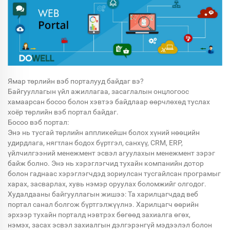
Ямар төрлийн вэб порталууд байдаг вэ?
Байгууллагын үйл ажиллагаа, засаглалын онцлогоос
хамаарсан босоо болон хэвтээ байдлаар өөрчлөхөд туслах
хоёр төрлийн вэб портал байдаг.
Босоо вэб портал:
Энэ нь тусгай төрлийн аппликейшн болох хүний нөөцийн
удирдлага, нягтлан бодох бүртгэл, санхүү, CRM, ERP,
үйлчилгээний менежмент эсвэл агуулахын менежмент зэрэг
байж болно. Энэ нь хэрэглэгчид тухайн компанийн дотор
болон гаднаас хэрэглэгчдэд зориулсан тусгайлсан програмыг
харах, засварлах, хувь нэмэр оруулах боломжийг олгодог.
Худалдааны байгууллагын жишээ: Та харилцагчдад веб
портал санал болгож бүртгэлжүүлнэ. Харилцагч өөрийн
эрхээр тухайн порталд нэвтрэх бөгөөд захиалга өгөх,
нэмэх, засах эсвэл захиалгын дэлгэрэнгүй мэдээлэл болон