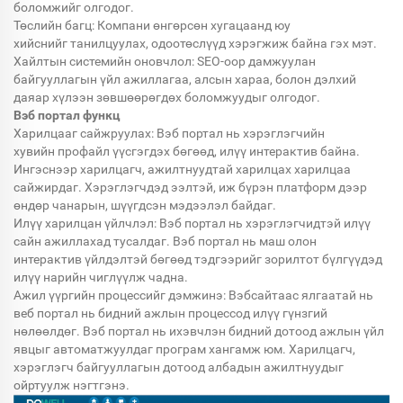
боломжийг олгодог.
Төслийн багц: Компани өнгөрсөн хугацаанд юу
хийснийг танилцуулах, одоотөслүүд хэрэгжиж байна гэх мэт.
Хайлтын системийн оновчлол: SEO-оор дамжуулан
байгууллагын үйл ажиллагаа, алсын хараа, болон дэлхий
даяар хүлээн зөвшөөрөгдөх боломжуудыг олгодог.
Вэб портал функц
Харилцааг сайжруулах: Вэб портал нь хэрэглэгчийн
хувийн профайл үүсгэгдэх бөгөөд, илүү интерактив байна.
Ингэснээр харилцагч, ажилтнуудтай харилцах харилцаа
сайжирдаг. Хэрэглэгчдэд ээлтэй, иж бүрэн платформ дээр
өндөр чанарын, шүүгдсэн мэдээлэл байдаг.
Илүү харилцан үйлчлэл: Вэб портал нь хэрэглэгчидтэй илүү
сайн ажиллахад тусалдаг. Вэб портал нь маш олон
интерактив үйлдэлтэй бөгөөд тэдгээрийг зорилтот бүлгүүдэд
илүү нарийн чиглүүлж чадна.
Ажил үүргийн процессийг дэмжинэ: Вэбсайтаас ялгаатай нь
веб портал нь бидний ажлын процессод илүү гүнзгий
нөлөөлдөг. Вэб портал нь ихэвчлэн бидний дотоод ажлын үйл
явцыг автоматжуулдаг програм хангамж юм. Харилцагч,
хэрэглэгч байгууллагын дотоод албадын ажилтнуудыг
ойртуулж нэгтгэнэ.