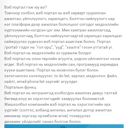
Вэб портал гэж юу вэ?
Товчоор хэлбэл, вэб портал нь вэб серверт суурилсан
ажилтан, үйлчлүүлэгч, харилцагч, бэлтгэн нийлүүлэгч нар
нэг платформ дээр ажиллах бололцоог олгодог мэдээллийн
хүртээмжийн нэгдсэн цэг юм. Мөн хамтран ажиллагсад,
үйлчлүүлэгчид, бэлтгэн нийлүүлэгчидтэй харилцах харилцааг
сайжруулах үүднээс вэб портал ашиглаж болно. Портал
/portal/ гэдэг нь “гол орц”, “үүд”, “хаалга” гэсэн утгатай үг.
Вэб портал нь мэдээллийн эх сурвалж болдог
Вэб портал нь олон төрлийн агуулга, үндсэн үйлчилгээг нээж
өгдөг. Вэб портал нь мэдээллийн сан, програмууд заримдаа
күүки ашиглана. Портал нь ихэвчлэн бүлэг болон
хэсэгчилсэн хэлэлцүүлэг, to do list, зарлал, мэдээлэл, файл,
хайлт, email-phone list зэргийг агуулдаг.
Порталын функц
Веб портал нь интранетэд холбогдон ажиллах давуу талтай
бөгөөд илүү их хэрэглэгчдийг хамруулах боломжтой.
Жишээлбэл компанийн вэб портал нь хэрэглэгчийн эрх
үүргийг (хэлтэс, албанд ангилах, ангилал дотор ажилтан
менежер зэргээр эрэмбэлж өгнө) тохируулах
динамик үйлдэлийг санал болгож болно.