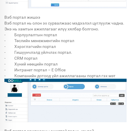
Вэб портал жишээ
Вэб портал нь олон эх сурвалжаас мэдээлэл цуглуулж чадна.
Энэ нь хамтын ажиллагааг илүү хялбар болгоно.
- Борлуулалтын портал
- Төслийн менежментийн портал
- Хэрэглэгчийн портал
- Гишүүнчлэлд үйлчлэх портал.
- CRM портал
- Хүний нөөцийн портал
- Интранет портал – E Office
- Компанийн дотоод үйл ажиллагааны портал гэх мэт
Вэб портал арилжааны ашигтай тал нь юу вэ?