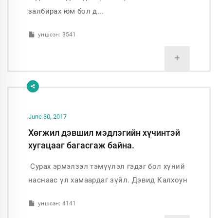
залбирах юм бол д...
уншсэн: 3541
+
June 30, 2017
Хөгжил дэвшил мэдлэгийн хүчинтэй
хугацааг багасгаж байна.
Сурах эрмэлзэл тэмүүлэл гэдэг бол хүний
наснаас үл хамаардаг зүйл. Дэвид Калхоун
уншсэн: 4141