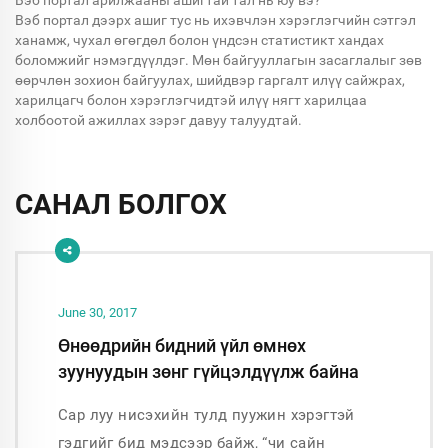
Вэб портал дээрх ашиг тус нь ихэвчлэн хэрэглэгчийн сэтгэл
ханамж, чухал өгөгдөл болон үндсэн статистикт хандах
боломжийг нэмэгдүүлдэг. Мөн байгууллагын засаглалыг зөв
өөрчлөн зохион байгуулах, шийдвэр гаргалт илүү сайжрах,
харилцагч болон хэрэглэгчидтэй илүү нягт харилцаа
холбоотой ажиллах зэрэг давуу талуудтай.
САНАЛ БОЛГОХ
June 30, 2017
Өнөөдрийн бидний үйл өмнөх
зуунуудын зөнг гүйцэлдүүлж байна
Сар луу нисэхийн тулд пуужин хэрэгтэй
гэдгийг бид мэдсээр байж, “чи сайн