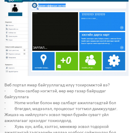
Веб портал ямар байгууллагад илүү тохиромжтой вэ?
- Олон салбар нэгжтэй, өөр өөр газар байршдаг
байгууллага
- Home worker болон өөр салбарт ажиллагсадтай бол
- Өгөгдөл, мэдээлэл, процессыг тогтмол дамжуулдаг.
Жишээ нь нийлүүлэгч эсвэл төрөл бүрийн сувагт үйл
ажиллагааг эрхэлдэг тохиолдолд.
- Хувь хүн, алба, хэлтэс, менежер эсвэл тодорхой
ажилтантай тэдгээрийн уялдаа холбоог сайжруулах бол