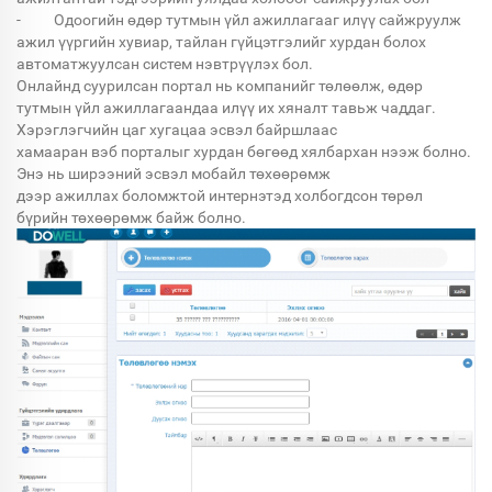
- Одоогийн өдөр тутмын үйл ажиллагааг илүү сайжруулж
ажил үүргийн хувиар, тайлан гүйцэтгэлийг хурдан болох
автоматжуулсан систем нэвтрүүлэх бол.
Онлайнд суурилсан портал нь компанийг төлөөлж, өдөр
тутмын үйл ажиллагаандаа илүү их хяналт тавьж чаддаг.
Хэрэглэгчийн цаг хугацаа эсвэл байршлаас
хамааран вэб порталыг хурдан бөгөөд хялбархан нээж болно.
Энэ нь ширээний эсвэл мобайл төхөөрөмж
дээр ажиллах боломжтой интернэтэд холбогдсон төрөл
бүрийн төхөөрөмж байж болно.