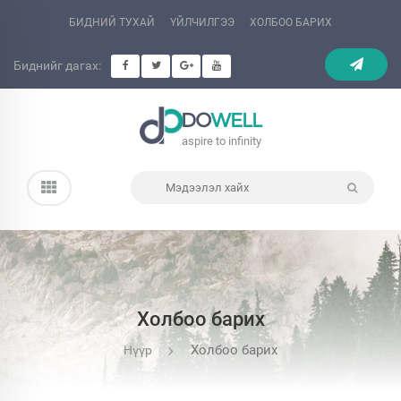
БИДНИЙ ТУХАЙ
ҮЙЛЧИЛГЭЭ
ХОЛБОО БАРИХ
Биднийг дагах:
DO
WELL
aspire to infinity
Холбоо барих
Холбоо барих
Нүүр